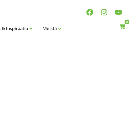
0
 & Inspiraatio
Meistä