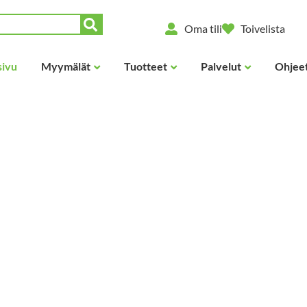
Oma tili
Toivelista
sivu
Myymälät
Tuotteet
Palvelut
Ohjeet