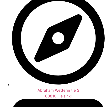
Abraham Wetterin tie 3
00810 Helsinki