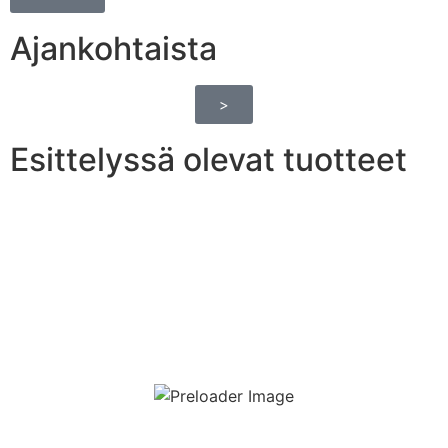
Ajankohtaista
>
Esittelyssä olevat tuotteet
Lahjakortti puutarhakonsultointiin
199,00
€