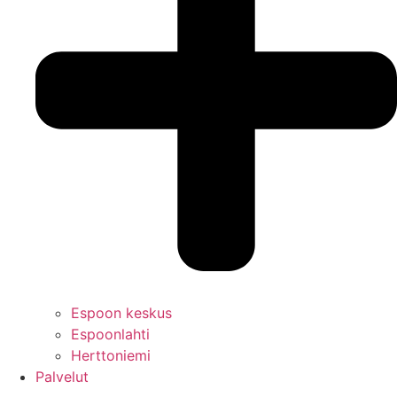
Espoon keskus
Espoonlahti
Herttoniemi
Palvelut