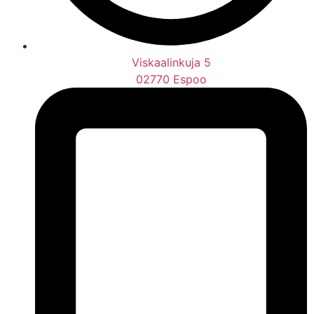
Viskaalinkuja 5
02770 Espoo