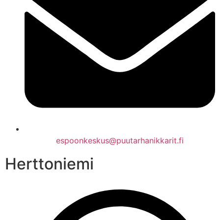
espoonkeskus@puutarhanikkarit.fi
Herttoniemi