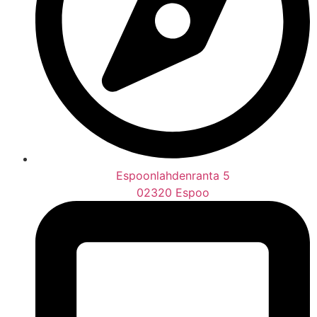
Espoonlahdenranta 5
02320 Espoo