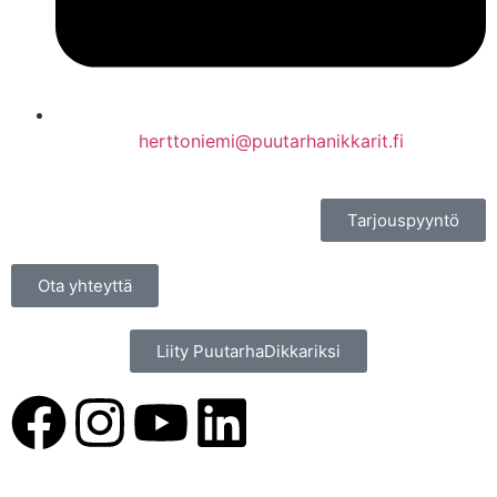
herttoniemi@puutarhanikkarit.fi
Tarjouspyyntö
Ota yhteyttä
Liity PuutarhaDikkariksi