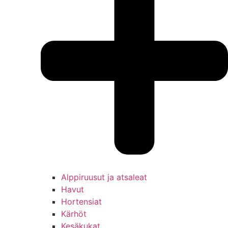
Alppiruusut ja atsaleat
Havut
Hortensiat
Kärhöt
Kesäkukat