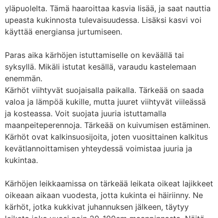
yläpuolelta. Tämä haaroittaa kasvia lisää, ja saat nauttia
upeasta kukinnosta tulevaisuudessa. Lisäksi kasvi voi
käyttää energiansa jurtumiseen.
Paras aika kärhöjen istuttamiselle on keväällä tai
syksyllä. Mikäli istutat kesällä, varaudu kastelemaan
enemmän.
Kärhöt viihtyvät suojaisalla paikalla. Tärkeää on saada
valoa ja lämpöä kukille, mutta juuret viihtyvät viileässä
ja kosteassa. Voit suojata juuria istuttamalla
maanpeiteperennoja. Tärkeää on kuivumisen estäminen.
Kärhöt ovat kalkinsuosijoita, joten vuosittainen kalkitus
kevätlannoittamisen yhteydessä voimistaa juuria ja
kukintaa.
Kärhöjen leikkaamissa on tärkeää leikata oikeat lajikkeet
oikeaan aikaan vuodesta, jotta kukinta ei häiriinny. Ne
kärhöt, jotka kukkivat juhannuksen jälkeen, täytyy