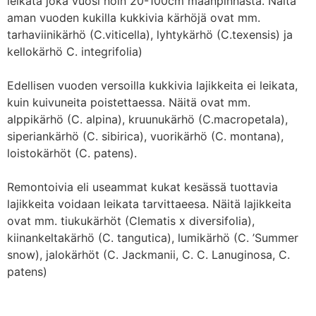
leikata joka vuosi noin 20-100cm maanpinnasta. Näitä
aman vuoden kukilla kukkivia kärhöjä ovat mm.
tarhaviinikärhö (C.viticella), lyhtykärhö (C.texensis) ja
kellokärhö C. integrifolia)
Edellisen vuoden versoilla kukkivia lajikkeita ei leikata,
kuin kuivuneita poistettaessa. Näitä ovat mm.
alppikärhö (C. alpina), kruunukärhö (C.macropetala),
siperiankärhö (C. sibirica), vuorikärhö (C. montana),
loistokärhöt (C. patens).
Remontoivia eli useammat kukat kesässä tuottavia
lajikkeita voidaan leikata tarvittaeesa. Näitä lajikkeita
ovat mm. tiukukärhöt (Clematis x diversifolia),
kiinankeltakärhö (C. tangutica), lumikärhö (C. ’Summer
snow), jalokärhöt (C. Jackmanii, C. C. Lanuginosa, C.
patens)