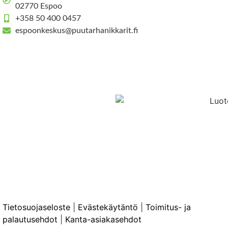
02770 Espoo
+358 50 400 0457
espoonkeskus@puutarhanikkarit.fi
Tietosuojaseloste
|
Evästekäytäntö
|
Toimitus- ja
palautusehdot
|
Kanta-asiakasehdot