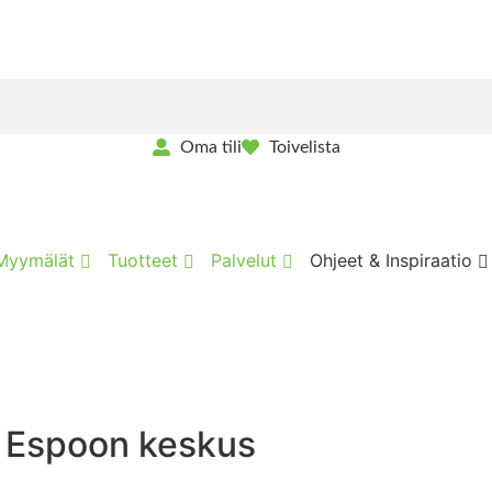
Oma tili
Toivelista
Myymälät
Tuotteet
Palvelut
Ohjeet & Inspiraatio
Espoon keskus