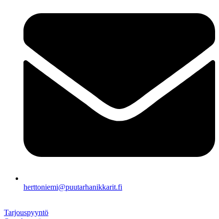
herttoniemi@puutarhanikkarit.fi
Tarjouspyyntö