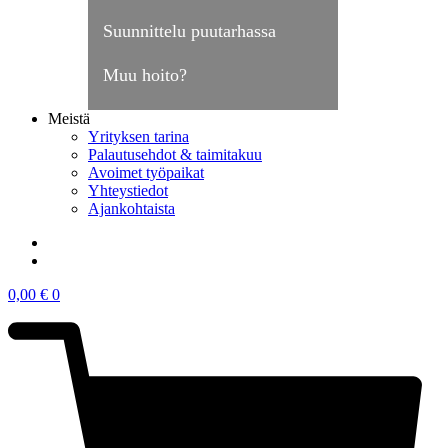
Suunnittelu puutarhassa
Muu hoito?
Meistä
Yrityksen tarina
Palautusehdot & taimitakuu
Avoimet työpaikat
Yhteystiedot
Ajankohtaista
0,00
€
0