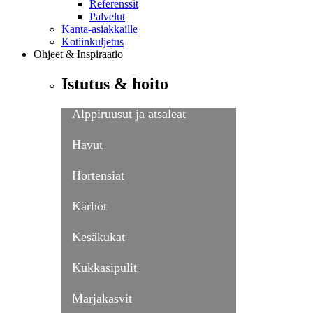
Referenssit
Palvelut
Kanta-asiakkaille
Kotiinkuljetus
Ohjeet & Inspiraatio
Istutus & hoito
Alppiruusut ja atsaleat
Havut
Hortensiat
Kärhöt
Kesäkukat
Kukkasipulit
Marjakasvit