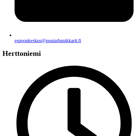
espoonkeskus@puutarhanikkarit.fi
Herttoniemi