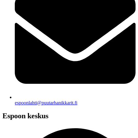
espoonlahti@puutarhanikkarit.fi
Espoon keskus