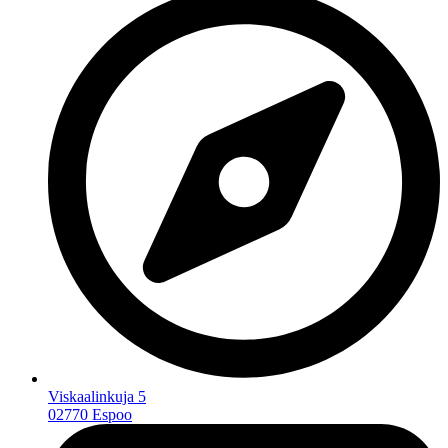
Viskaalinkuja 5
02770 Espoo