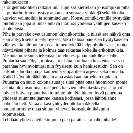
rakennukseen
ja ongelmakohtien ratkaisuun. Tunnissa kierretään jo isompikin piha
ja puutarhurimme pystyy antamaan suoraan vinkkejä sekä ideoita
kasvien valintoihin ja sommitteluun. Konsultointikäynnillä pystytään
piirtämään jopa suuntaa antava luonnos yhdessä valittujen kasvien
sijoittelusta.
Piha ja parveke ovat asunnon käyntikortteja, ja niissä saa näkyä oma
elämäntyyli sekä mieltymykset. Joku haluaa panostaa hyötykasvien
viljelyyn keittiöpuutarhassa, toinen tykkää helppohoitoisesta, mutta
näyttävästä pihasta ja kolmas taas rakastaa kokeilla erikoisuuksia.
Me autamme sinua tekemään unelmiesi pihan kaikille aisteille.
Puutarha saa näkyä, tuoksua, maistua, kuulua ja koskettaa, se saa
parantaa hyvinvointiasi niin fyysisesti kuin henkisestikin. Sen on
tarkoitus luoda iloa ja kauneutta ympärilleen arjessa sekä lomalla.
Kaikki käynnit räätälöidään aina asiakkaan tarpeiden mukaan.
Puutarha on suuri kokonaisuus ja siinä pitää ottaa huomioon monia
asioita: ilmansuunnat, maaperä, kasvien talvenkestävyys ja omat
toiveet liittyen puutarhan toimintoihin. Näihin on hyvä paneutua
yhdessä suunnittelijamme kanssa kodissasi, jossa lähtötilanne
nähdään heti. Varaa aikasi yhteydenottolomakkeella ja
puutarhurimme ottaa sinuun yhteyttä konsultointikäynnin
sopimiseksi.
Tehdään yhdessä teillekin pieni pala paratiisia omalle pihalle!