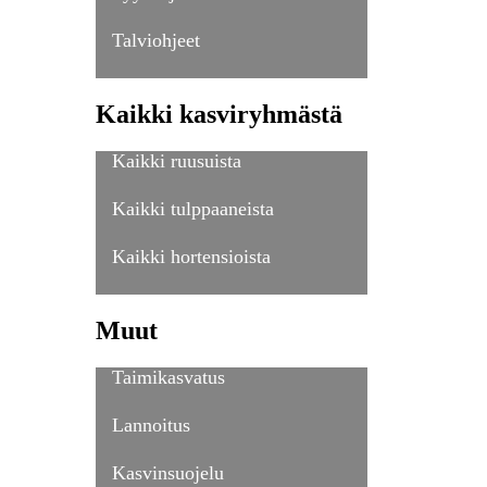
Talviohjeet
Kaikki kasviryhmästä
Kaikki ruusuista
Kaikki tulppaaneista
Kaikki hortensioista
Muut
Taimikasvatus
Lannoitus
Kasvinsuojelu