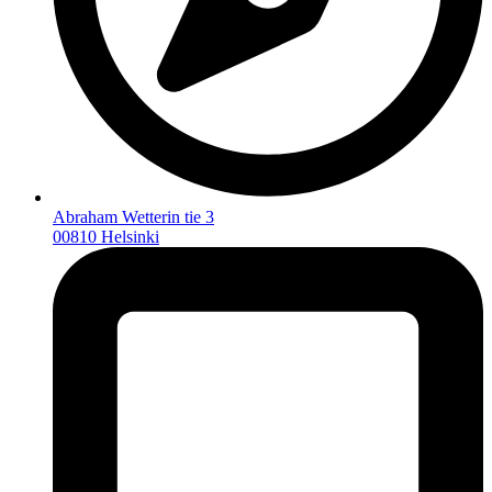
Abraham Wetterin tie 3
00810 Helsinki