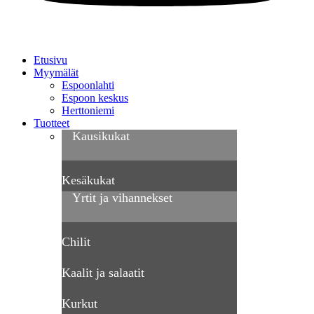
Etusivu
Myymälät
Espoonlahti
Espoon keskus
Herttoniemi
Tuotteet
Kausikukat
Kesäkukat
Yrtit ja vihannekset
Chilit
Kaalit ja salaatit
Kurkut