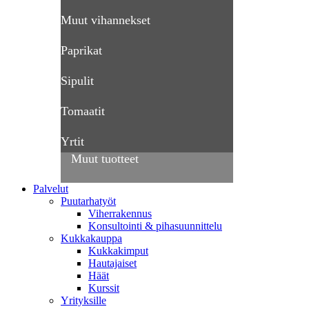
Muut vihannekset
Paprikat
Sipulit
Tomaatit
Yrtit
Muut tuotteet
Palvelut
Puutarhatyöt
Viherrakennus
Konsultointi & pihasuunnittelu
Kukkakauppa
Kukkakimput
Hautajaiset
Häät
Kurssit
Yrityksille