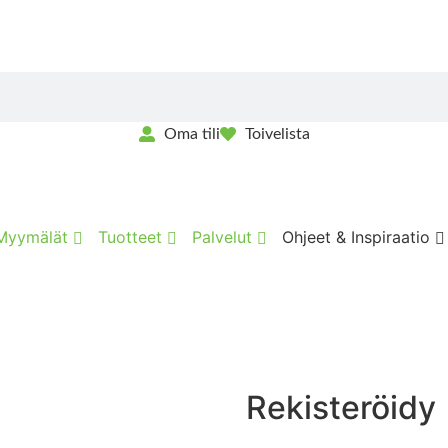
Oma tili
Toivelista
Myymälät
Tuotteet
Palvelut
Ohjeet & Inspiraatio
Rekisteröidy