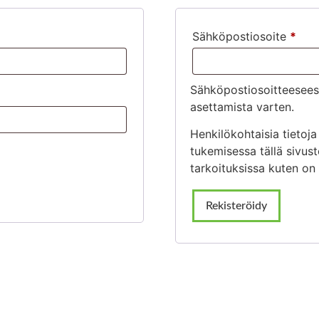
Sähköpostiosoite
*
Sähköpostiosoitteeseesi
asettamista varten.
Henkilökohtaisia tieto
tukemisessa tällä sivusto
tarkoituksissa kuten on
Rekisteröidy