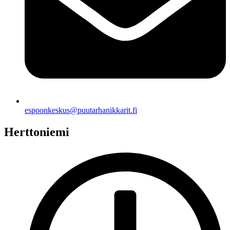
espoonkeskus@puutarhanikkarit.fi
Herttoniemi