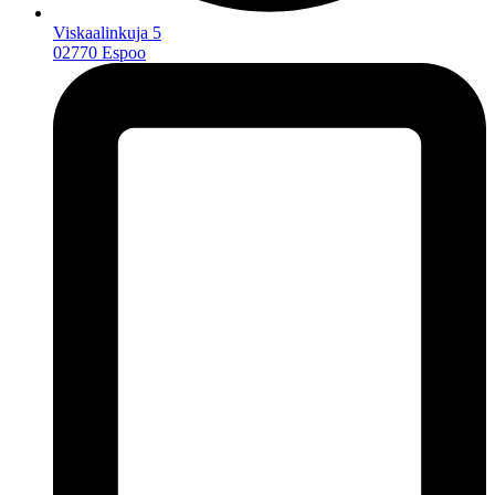
Viskaalinkuja 5
02770 Espoo