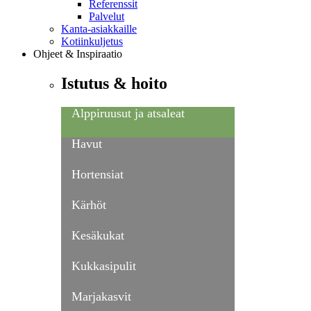
Referenssit
Palvelut
Kanta-asiakkaille
Kotiinkuljetus
Ohjeet & Inspiraatio
Istutus & hoito
Alppiruusut ja atsaleat
Havut
Hortensiat
Kärhöt
Kesäkukat
Kukkasipulit
Marjakasvit