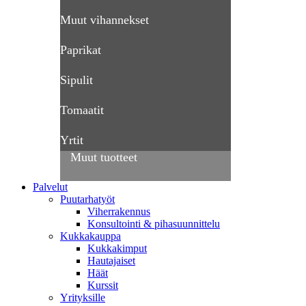
Muut vihannekset
Paprikat
Sipulit
Tomaatit
Yrtit
Muut tuotteet
Palvelut
Puutarhatyöt
Viherrakennus
Konsultointi & pihasuunnittelu
Kukkakauppa
Kukkakimput
Hautajaiset
Häät
Kurssit
Yrityksille