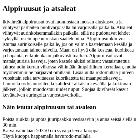
Alppiruusut ja atsaleat
Ikivihreät alppiruusut ovat luonnostaan metsän aluskasveja ja
viihtyvät parhaiten puolivarjoisalla tai varjoisalla paikalla. Atsaleat
viihtyvät aurinkoisemmallakin paikalla, sillä ne pudottavat lehdet
syksyllä, usein upean ruskan saattelemina. Alppiruusunkin voi
istuttaa aurinkoiselle paikalle, jos on valmis kastelemaan kesällä ja
varjostamaan taimet talvella. Maan on hyvä olla kosteaa, kuohkeaa
ja hapanta, ei kuitenkaan jatkuvasti märkää. Alppiruusut ovat
matalajuurisia kasveja, joten kastele aluksi reilusti: vastaistutettua
taimea noin kerran viikossa vähintään ämpärillinen kerrallaan, mutta
myöhemmin ne pärjäävät omillaan. Lisää uutta rodomultaa juureen
vuosittain sekä tarvittaessa kuorikatetta tai maanpeitekasveja.
Lannoita rodolannoitteella kahdesti: aikaisin keväällä ja kukinnan
jälkeen, jolloin muodostuu uudet nuput. Suojaa ikivihreät kasvit
kevättalven auringolta varjostusverkolla.
Näin istutat alppiruusun tai atsalean
Poista ruukku ja upota juuripaakku vesisaaviin ja anna seistä siellä n
30 min.
Kaiva vähintään 50×50 cm syvä ja leveä kuoppa
Täytä kuoppa happamalla havurodo-mullalla