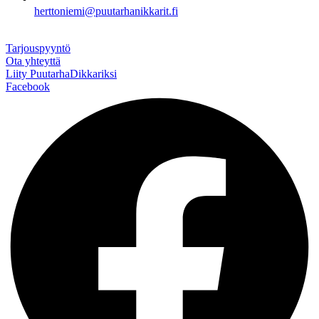
herttoniemi@puutarhanikkarit.fi
Tarjouspyyntö
Ota yhteyttä
Liity PuutarhaDikkariksi
Facebook