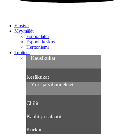
Etusivu
Myymälät
Espoonlahti
Espoon keskus
Herttoniemi
Tuotteet
Kausikukat
Kesäkukat
Yrtit ja vihannekset
Chilit
Kaalit ja salaatit
Kurkut