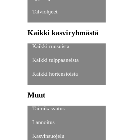
Talviohjeet
Kaikki kasviryhmästä
Kaikki ruusuista
Kaikki tulppaaneista
Kaikki hortensioista
Muut
Taimikasvatus
Lannoitus
Kasvinsuojelu