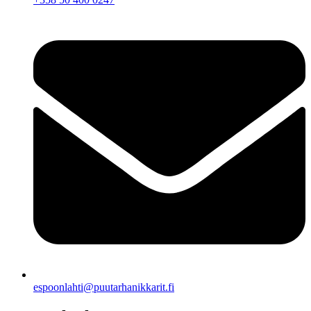
espoonlahti@puutarhanikkarit.fi