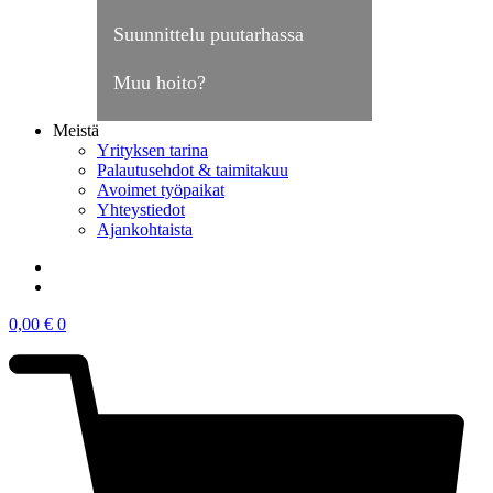
Suunnittelu puutarhassa
Muu hoito?
Meistä
Yrityksen tarina
Palautusehdot & taimitakuu
Avoimet työpaikat
Yhteystiedot
Ajankohtaista
0,00
€
0