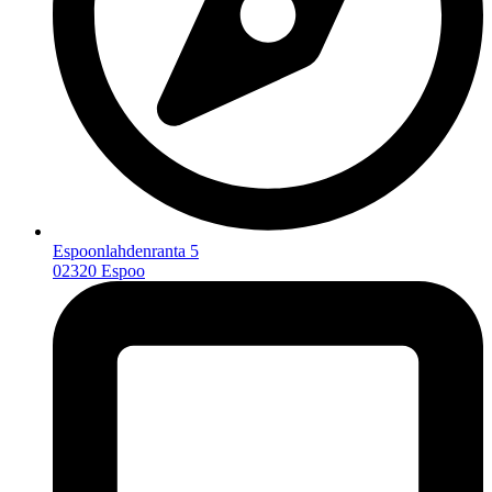
Espoonlahdenranta 5
02320 Espoo