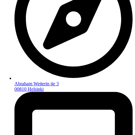
Abraham Wetterin tie 3
00810 Helsinki