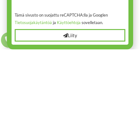
Tämä sivusto on suojattu reCAPTCHA:lla ja Googlen
Tietosuojakäytäntöä
ja
Käyttöehtoja
sovelletaan.
Yrityksille
Liity
Kanta-asiakkaille