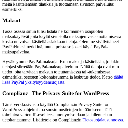
meitä käsittelemään tilauksia ja tuottamaan sivuston palveluita;
esimerkiksi --
Maksut
Tässä osassa sinun tulisi listata ne kolmannen osapuolen
maksukäytävät joita käytät sivustolla maksujen vastaanottamisessa
koska ne voivat käsitellä asiakkaan tietoja. Olemme sisällyttäneet
PayPal:in esimerkkinä, mutta poista se jos et käytä PayPal-
maksupalvelua.
Hyväksymme PayPal-maksuja. Kun maksuja käsitellään, joitakin
tietojasi siirretään PayPal-maksupalveluun. Näitä tietoja ovat mm.
tiedot joita tarvitaan maksun toteuttamisessa tai -tukemisessa,
esimerkiksi ostosten kokonaissumma ja laskutus tiedot. Katso
täältä
lisää PayPal yksityisyydensuojasta
.
Complianz | The Privacy Suite for WordPress
Tämä verkkosivusto käyttää Complianzin Privacy Suite for
WordPress -ohjelmistoa suostumustietojen keräämiseen. Tätä
toimintoa varten IP-osoitteesi anonymisoidaan ja tallennetaan
tietokantaamme. Lisätietoja on Complianzin
Tietosuojalausunnossa
.