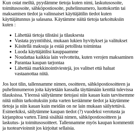
Kun ostat meiltä, pyydämme tietoja kuten nimi, laskutusosoite,
toimitusosoite, sähköpostiosoite, puhelinnumero, luottokortin tai
maksamisen tiedot ja valinnaiset käyttäjätilin tiedot kuten
käyttäjätunnus ja salasana. Käytämme näitä tietoja tarkoituksiin
kuten :
Lähettää tietoja tilistäsi ja tilauksesta
Vastata pyyntöihisi, mukaan lukien hyvitykset ja valitukset
Käsitellä maksuja ja estää petollista toimintaa
Luoda käyttäjätilisi kauppaamme
Noudattaa kaikkia lain velvotteita, kuten verojen maksaminen
Parantaa kaupan tarjontaa
Lähettää markkinointiviestejä, jos valitset että haluat
vastaanottaa niitä.
Jos luot tilin, tallennamme nimen, osoitteen, sähköpostiosoitteen ja
puhelinnumeron joita käytetään kassalla täyttämään kenttiä tulevissa
tilauksissa. Yleensä säilytämme tietojasi niin kauan kuin tarvitsemme
niitä niihin tarkoituksiin joita varten keräämme tiedot ja käytämme
tietoja ja niin kauan kuin meidän on ne lain mukaan säilytettävä.
Esimerkiksi, säilytämme kaupan tiedot (?) vuodeksi verotusta ja
kirjanpitoa varten.Tämä sisältää nimen, sähköpostiosoitteen ja
laskutus- ja toimitusosoitteet. Tallennamme myös kaupan kommentit
ja tuotearvioinnit jos kirjoitat sellaisia.