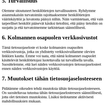
5. Turvallisuus
Olemme sitoutuneet henkilötietojen turvallisuuteen. Ryhdymme
asianmukaisiin turvatoimiin rajoittaaksemme henkilötietojen
väärinkäyttöä ja luvatonta pääsyä niihin. Näin varmistetaan, että vain
tarpeelliset henkilöt pääsevät käsiksi tietoihisi, että pääsy tietoihin on
suojattu ja että turvatoimemme tarkistetaan säännöllisesti.
6. Kolmannen osapuolen verkkosivustot
Tämä tietosuojaseloste ei koske kolmansien osapuolten
verkkosivustoja, jotka on yhdistetty verkkosivuillamme olevien
linkkien kautta. Emme voi taata, että nämä kolmannet osapuolet
käsittelevät henkilötietojasi luotettavalla tai turvallisella tavalla.
Suosittelemme, että luet näiden verkkosivustojen tietosuojaselosteet
ennen näiden verkkosivustojen käyttöä.
7. Muutokset tähän tietosuojaselosteeseen
Pidätämme oikeuden tehdä muutoksia tähän tietosuojaselosteeseen.
On suositeltavaa tutustua tähän tietosuojaselosteeseen säännöllisesti,
jotta olet tietoinen muutoksista. Lisäksi tiedotamme aktiivisesti
mahdollisuuksien mukaan.