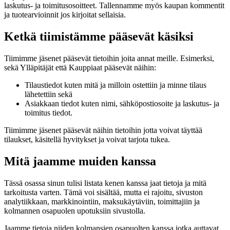
laskutus- ja toimitusosoitteet. Tallennamme myös kaupan kommentit
ja tuotearvioinnit jos kirjoitat sellaisia.
Ketkä tiimistämme pääsevät käsiksi
Tiimimme jäsenet pääsevät tietoihin joita annat meille. Esimerksi,
sekä Ylläpitäjät että Kauppiaat pääsevät näihin:
Tilaustiedot kuten mitä ja milloin ostettiin ja minne tilaus
lähetettiin sekä
Asiakkaan tiedot kuten nimi, sähköpostiosoite ja laskutus- ja
toimitus tiedot.
Tiimimme jäsenet pääsevät näihin tietoihin jotta voivat täyttää
tilaukset, käsitellä hyvitykset ja voivat tarjota tukea.
Mitä jaamme muiden kanssa
Tässä osassa sinun tulisi listata kenen kanssa jaat tietoja ja mitä
tarkoitusta varten. Tämä voi sisältää, mutta ei rajoitu, sivuston
analytiikkaan, markkinointiin, maksukäytäviin, toimittajiin ja
kolmannen osapuolen upotuksiin sivustolla.
Jaamme tietoja niiden kolmansien osapuolten kanssa jotka auttavat