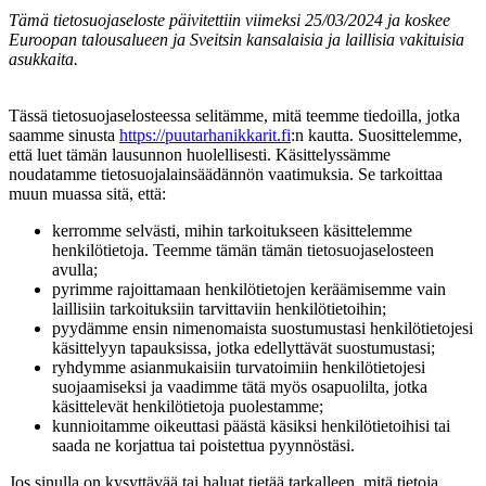
Tämä tietosuojaseloste päivitettiin viimeksi 25/03/2024 ja koskee
Euroopan talousalueen ja Sveitsin kansalaisia ja laillisia vakituisia
asukkaita.
Tässä tietosuojaselosteessa selitämme, mitä teemme tiedoilla, jotka
saamme sinusta
https://puutarhanikkarit.fi
:n kautta. Suosittelemme,
että luet tämän lausunnon huolellisesti. Käsittelyssämme
noudatamme tietosuojalainsäädännön vaatimuksia. Se tarkoittaa
muun muassa sitä, että:
kerromme selvästi, mihin tarkoitukseen käsittelemme
henkilötietoja. Teemme tämän tämän tietosuojaselosteen
avulla;
pyrimme rajoittamaan henkilötietojen keräämisemme vain
laillisiin tarkoituksiin tarvittaviin henkilötietoihin;
pyydämme ensin nimenomaista suostumustasi henkilötietojesi
käsittelyyn tapauksissa, jotka edellyttävät suostumustasi;
ryhdymme asianmukaisiin turvatoimiin henkilötietojesi
suojaamiseksi ja vaadimme tätä myös osapuolilta, jotka
käsittelevät henkilötietoja puolestamme;
kunnioitamme oikeuttasi päästä käsiksi henkilötietoihisi tai
saada ne korjattua tai poistettua pyynnöstäsi.
Jos sinulla on kysyttävää tai haluat tietää tarkalleen, mitä tietoja