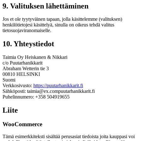
9. Valituksen lähettäminen
Jos et ole tyytyväinen tapaan, jolla käsittelemme (valituksen)
henkilötietojesi käsittelyä, sinulla on oikeus tehdä valitus
tietosuojaviranomaiselle.
10. Yhteystiedot
Taimia Oy Heiskanen & Nikkari
c/o Puutarhanikkarit
Abraham Wetterin tie 3
00810 HELSINKI
Suomi
Verkkosivusto:
https://puutarhanikkarit.fi
Sähköposti:
taimia@
ex.com
puutarhanikkarit.fi
Puhelinnumero: +358 504919655
Liite
WooCommerce
Tämä esimerkkiteksti sisältää perusasiat tiedoista joita kauppasi voi