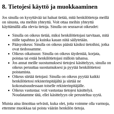
8. Tietojesi käyttö ja muokkaaminen
Jos sinulla on kysyttävää tai haluat tietää, mitä henkilötietoja meillä
on sinusta, ota meihin yhteyttä. Voit ottaa meihin yhteyttä
käyttämällä alla olevia tietoja. Sinulla on seuraavat oikeudet:
Sinulla on oikeus tietää, miksi henkilötietojasi tarvitaan, mitä
niille tapahtuu ja kuinka kauan niitä säilytetään.
Pääsyoikeus: Sinulla on oikeus päästä käsiksi tietoihisi, jotka
ovat tiedossamme.
Oikeus oikaisuun: Sinulla on oikeus täydentää, korjata,
poistaa tai estää henkilötietojasi milloin tahansa.
Jos annat meille suostumuksesi tietojesi käsittelyyn, sinulla on
oikeus peruuttaa suostumuksesi ja pyytää henkilötietosi
poistamista.
Oikeus siirtää tietojasi: Sinulla on oikeus pyytää kaikki
henkilötietosi rekisterinpitäjältä ja siirtää ne
kokonaisuudessaan toiselle rekisterinpitäjälle.
Oikeus vastustaa: voit vastustaa tietojesi käsittelyä.
Noudatamme tätä, ellei käsittelyyn ole perusteltua syytä.
Muista aina ilmoittaa selvästi, kuka olet, jotta voimme olla varmoja,
ettemme muokkaa tai poista väärän henkilön tietoja.