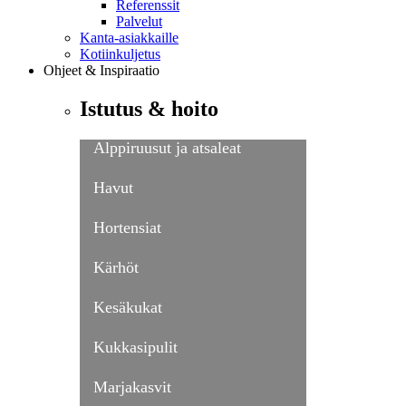
Referenssit
Palvelut
Kanta-asiakkaille
Kotiinkuljetus
Ohjeet & Inspiraatio
Istutus & hoito
Alppiruusut ja atsaleat
Havut
Hortensiat
Kärhöt
Kesäkukat
Kukkasipulit
Marjakasvit