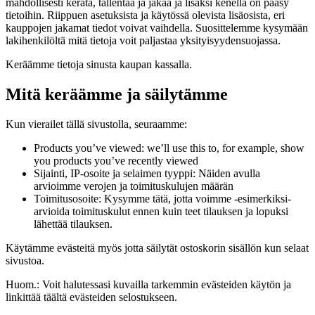
mahdollisesti kerätä, tallentaa ja jakaa ja lisäksi kenellä on pääsy
tietoihin. Riippuen asetuksista ja käytössä olevista lisäosista, eri
kauppojen jakamat tiedot voivat vaihdella. Suosittelemme kysymään
lakihenkilöltä mitä tietoja voit paljastaa yksityisyydensuojassa.
Keräämme tietoja sinusta kaupan kassalla.
Mitä keräämme ja säilytämme
Kun vierailet tällä sivustolla, seuraamme:
Products you’ve viewed: we’ll use this to, for example, show
you products you’ve recently viewed
Sijainti, IP-osoite ja selaimen tyyppi: Näiden avulla
arvioimme verojen ja toimituskulujen määrän
Toimitusosoite: Kysymme tätä, jotta voimme -esimerkiksi-
arvioida toimituskulut ennen kuin teet tilauksen ja lopuksi
lähettää tilauksen.
Käytämme evästeitä myös jotta säilytät ostoskorin sisällön kun selaat
sivustoa.
Huom.: Voit halutessasi kuvailla tarkemmin evästeiden käytön ja
linkittää täältä evästeiden selostukseen.