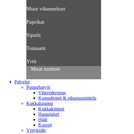
Muut vihannekset
Paprikat
Sipulit
Tomaatit
Yrtit
Muut tuotteet
Palvelut
Puutarhatyöt
Viherrakennus
Konsultointi & pihasuunnittelu
Kukkakauppa
Kukkakimput
Hautajaiset
Häät
Kurssit
Yrityksille