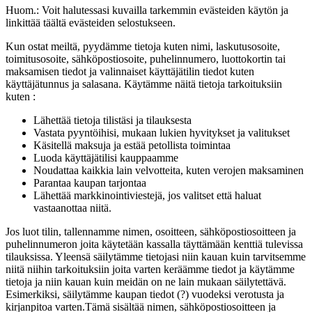
Huom.: Voit halutessasi kuvailla tarkemmin evästeiden käytön ja
linkittää täältä evästeiden selostukseen.
Kun ostat meiltä, pyydämme tietoja kuten nimi, laskutusosoite,
toimitusosoite, sähköpostiosoite, puhelinnumero, luottokortin tai
maksamisen tiedot ja valinnaiset käyttäjätilin tiedot kuten
käyttäjätunnus ja salasana. Käytämme näitä tietoja tarkoituksiin
kuten :
Lähettää tietoja tilistäsi ja tilauksesta
Vastata pyyntöihisi, mukaan lukien hyvitykset ja valitukset
Käsitellä maksuja ja estää petollista toimintaa
Luoda käyttäjätilisi kauppaamme
Noudattaa kaikkia lain velvotteita, kuten verojen maksaminen
Parantaa kaupan tarjontaa
Lähettää markkinointiviestejä, jos valitset että haluat
vastaanottaa niitä.
Jos luot tilin, tallennamme nimen, osoitteen, sähköpostiosoitteen ja
puhelinnumeron joita käytetään kassalla täyttämään kenttiä tulevissa
tilauksissa. Yleensä säilytämme tietojasi niin kauan kuin tarvitsemme
niitä niihin tarkoituksiin joita varten keräämme tiedot ja käytämme
tietoja ja niin kauan kuin meidän on ne lain mukaan säilytettävä.
Esimerkiksi, säilytämme kaupan tiedot (?) vuodeksi verotusta ja
kirjanpitoa varten.Tämä sisältää nimen, sähköpostiosoitteen ja