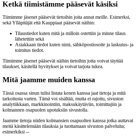
Ketkä tiimistämme pääsevät käsiksi
Tiimimme jäsenet pääsevät tietoihin joita annat meille. Esimerksi,
sekä Ylläpitäjät että Kauppiaat pääsevät näihin:
Tilaustiedot kuten mitä ja milloin ostettiin ja minne tilaus
lähetettiin sekä
Asiakkaan tiedot kuten nimi, sähköpostiosoite ja laskutus- ja
toimitus tiedot.
Tiimimme jäsenet pääsevät näihin tietoihin jotta voivat täyttää
tilaukset, käsitellä hyvitykset ja voivat tarjota tukea.
Mitä jaamme muiden kanssa
Tässä osassa sinun tulisi listata kenen kanssa jaat tietoja ja mitä
tarkoitusta varten. Tämä voi sisältää, mutta ei rajoitu, sivuston
analytiikkaan, markkinointiin, maksukäytäviin, toimittajiin ja
kolmannen osapuolen upotuksiin sivustolla.
Jaamme tietoja niiden kolmansien osapuolten kanssa jotka auttavat
meitä käsittelemään tilauksia ja tuottamaan sivuston palveluita;
esimerkiksi --