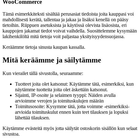
WooCommerce
Tämä esimerkkiteksti sisältää perusasiat tiedoista joita kauppasi voi
mahdollisesti kerätä, tallentaa ja jakaa ja lisäksi kenellä on pääsy
tietoihin. Riippuen asetuksista ja käytössä olevista lisäosista, eri
kauppojen jakamat tiedot voivat vaihdella. Suosittelemme kysymään
lakihenkilöltä mitä tietoja voit paljastaa yksityisyydensuojassa.
Keräämme tietoja sinusta kaupan kassalla.
Mitä keräämme ja säilytämme
Kun vierailet tällä sivustolla, seuraamme:
Tuotteet joita olet katsonut: Käytämme tätä, esimerkiksi, kun
näytämme tuotteita joita olet äskettäin katsonut.
Sijainti, IP-osoite ja selaimen tyyppi: Näiden avulla
arvioimme verojen ja toimituskulujen määrän
Toimitusosoite: Kysymme tätä, jotta voimme -esimerkiksi-
arvioida toimituskulut ennen kuin teet tilauksen ja lopuksi
lähettää tilauksen.
Käytämme evästeitä myös jotta säilytät ostoskorin sisällön kun selaat
sivustoa.