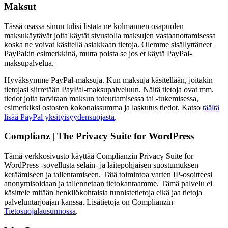
Maksut
Tässä osassa sinun tulisi listata ne kolmannen osapuolen
maksukäytävät joita käytät sivustolla maksujen vastaanottamisessa
koska ne voivat käsitellä asiakkaan tietoja. Olemme sisällyttäneet
PayPal:in esimerkkinä, mutta poista se jos et käytä PayPal-
maksupalvelua.
Hyväksymme PayPal-maksuja. Kun maksuja käsitellään, joitakin
tietojasi siirretään PayPal-maksupalveluun. Näitä tietoja ovat mm.
tiedot joita tarvitaan maksun toteuttamisessa tai -tukemisessa,
esimerkiksi ostosten kokonaissumma ja laskutus tiedot. Katso
täältä
lisää PayPal yksityisyydensuojasta
.
Complianz | The Privacy Suite for WordPress
Tämä verkkosivusto käyttää Complianzin Privacy Suite for
WordPress -sovellusta selain- ja laitepohjaisen suostumuksen
keräämiseen ja tallentamiseen. Tätä toimintoa varten IP-osoitteesi
anonymisoidaan ja tallennetaan tietokantaamme. Tämä palvelu ei
käsittele mitään henkilökohtaisia tunnistetietoja eikä jaa tietoja
palveluntarjoajan kanssa. Lisätietoja on Complianzin
Tietosuojalausunnossa
.