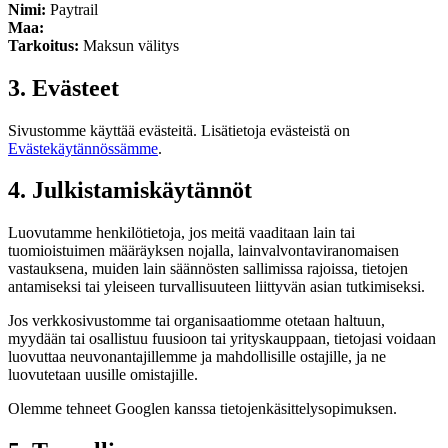
Nimi:
Paytrail
Maa:
Tarkoitus:
Maksun välitys
3. Evästeet
Sivustomme käyttää evästeitä. Lisätietoja evästeistä on
Evästekäytännössämme
.
4. Julkistamiskäytännöt
Luovutamme henkilötietoja, jos meitä vaaditaan lain tai
tuomioistuimen määräyksen nojalla, lainvalvontaviranomaisen
vastauksena, muiden lain säännösten sallimissa rajoissa, tietojen
antamiseksi tai yleiseen turvallisuuteen liittyvän asian tutkimiseksi.
Jos verkkosivustomme tai organisaatiomme otetaan haltuun,
myydään tai osallistuu fuusioon tai yrityskauppaan, tietojasi voidaan
luovuttaa neuvonantajillemme ja mahdollisille ostajille, ja ne
luovutetaan uusille omistajille.
Olemme tehneet Googlen kanssa tietojenkäsittelysopimuksen.