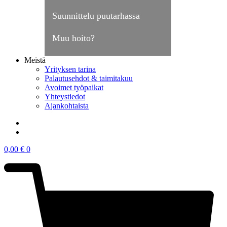
Suunnittelu puutarhassa
Muu hoito?
Meistä
Yrityksen tarina
Palautusehdot & taimitakuu
Avoimet työpaikat
Yhteystiedot
Ajankohtaista
0,00
€
0