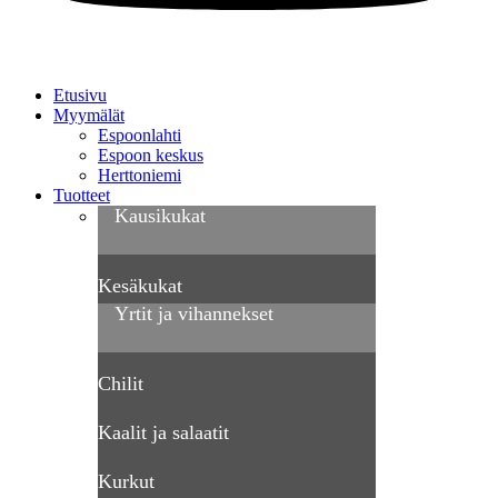
Etusivu
Myymälät
Espoonlahti
Espoon keskus
Herttoniemi
Tuotteet
Kausikukat
Kesäkukat
Yrtit ja vihannekset
Chilit
Kaalit ja salaatit
Kurkut