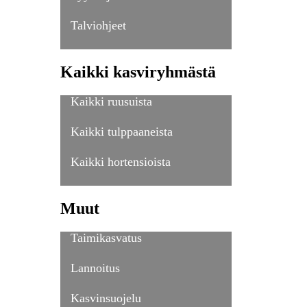
Talviohjeet
Kaikki kasviryhmästä
Kaikki ruusuista
Kaikki tulppaaneista
Kaikki hortensioista
Muut
Taimikasvatus
Lannoitus
Kasvinsuojelu