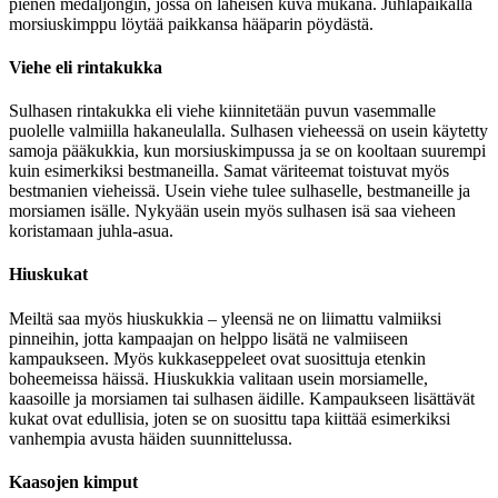
pienen medaljongin, jossa on läheisen kuva mukana. Juhlapaikalla
morsiuskimppu löytää paikkansa hääparin pöydästä.
Viehe eli rintakukka
Sulhasen rintakukka eli viehe kiinnitetään puvun vasemmalle
puolelle valmiilla hakaneulalla. Sulhasen vieheessä on usein käytetty
samoja pääkukkia, kun morsiuskimpussa ja se on kooltaan suurempi
kuin esimerkiksi bestmaneilla. Samat väriteemat toistuvat myös
bestmanien vieheissä. Usein viehe tulee sulhaselle, bestmaneille ja
morsiamen isälle. Nykyään usein myös sulhasen isä saa vieheen
koristamaan juhla-asua.
Hiuskukat
Meiltä saa myös hiuskukkia – yleensä ne on liimattu valmiiksi
pinneihin, jotta kampaajan on helppo lisätä ne valmiiseen
kampaukseen. Myös kukkaseppeleet ovat suosittuja etenkin
boheemeissa häissä. Hiuskukkia valitaan usein morsiamelle,
kaasoille ja morsiamen tai sulhasen äidille. Kampaukseen lisättävät
kukat ovat edullisia, joten se on suosittu tapa kiittää esimerkiksi
vanhempia avusta häiden suunnittelussa.
Kaasojen kimput