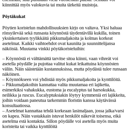
kiinnittää myös valokuvia tai muita tärkeitä muistoja.
Pöytäkukat
Pöytien koristelun mahdollisuuksien kirjo on valtava. Yksi haluaa
rönsyilevää sekä runsasta köynnöstä täydentävillä kukilla, toinen
yksinkertaisen tyylikkäitä pikkumaljakoita ja kolmas korkeat
asetelmat. Kaikki vaihtoehdot ovat kauniita ja suunnittelijansa
näköisiä. Muutama vinkki pöytäkoristeluihin:
– Köynnöstä ei välttämättä tarvitse sitoa kiinni, vaan vihreät voi
asetella pöydälle ja pujottaa valitut kukat leikattuina köynnösten
väliin. Näin säästetään kustannuksissa, mutta pöydästä tulee runsaan
näköinen.
– Köynnökseen voi yhdistää myös pikkumaljakoita ja kynttilöitä.
– Pikkumaljakoihin kannattaa valita muutamaa eri lajiketta,
esimerkiksi vahakukka, eustoma ja eucalyptus tai harsokukka,
neilikka ja ruscus. Eucalyptuksiakin löytyy kymmeniä eri lajikkeita,
joihin voidaan paneutua tarkemmin floristin kanssa käytävässä
konsultaatiossa.
– Asetelmat kannattaa tehdä korkeaan lasimaljaan, jossa jalka/varsi
on kapea. Näin vastakkain istuvat henkilöt näkevät toisensa, eikä
asetelma estä kontaktia. Sillon pöydälle voi asetella myös muita
koristeita tai vaikka kynttilöitä