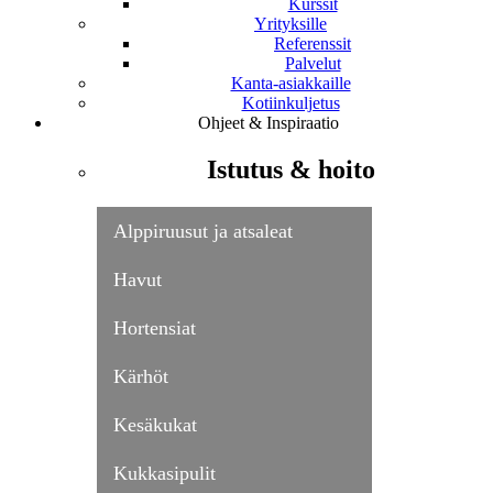
Kurssit
Yrityksille
Referenssit
Palvelut
Kanta-asiakkaille
Kotiinkuljetus
Ohjeet & Inspiraatio
Istutus & hoito
Alppiruusut ja atsaleat
Havut
Hortensiat
Kärhöt
Kesäkukat
Kukkasipulit