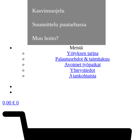
Kasvinsuojelu
Suunnittelu puutarhassa
Muu hoito?
Meistä
Yrityksen tarina
Palautusehdot & taimitakuu
Avoimet työpaikat
Yhteystiedot
Ajankohtaista
0,00
€
0