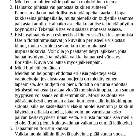
Mieti ensin juhlien värimaailma ja mahdollinen teema
Haluatko pihistää vai panostaa kukkien suhteen?
Panostamalla on mahdollisuus tehdä upeita kaaria tai jopa
kukkaseinä juhlapaikalle, mutta pienelläkin budjetilla saamme
paikasta kauniin. Haluatko asetella kukat itse tai tehdä pöytiin
köynnöstä? Tekemällä itse voit säästää monessa asiassa.
Etsi inspiraatiokuvia esimerkiksi Pinterestistä tai instagramista
Usein floristimme saavat jo kuvailun perusteella visiostasi
kiinni, mutta varminta se on, kun tuot mukanasi
inspiraatiokuvia. Voit olla jo päättänyt tietyt lajikkeet, joita
haluat hyödyntää tai näyttää vaikka haluamasi värisävyt
floristille. Kuvia voi laittaa myös jälkeenpäin.
Mieti budjetti etukäteen
Meidän on helpompi ehdottaa erilaisia paketteja sekä
vaihtoehtoja, jos alustavaa budjettia on mietitty ennen
tapaamista. Jos budjetti on pieni, floristin on turha ehdottaa
teknisesti vaikeaa ja aikaa vievää morsiuskimppua, kun saman
tyyppisen voi saada edullisemminkin. Morsiussidonta vie
pääsääntöisesti enemmän aikaa, kun normaalin kukkakimpun
sidonta, sillä ne käsitellään vieläkin huolellisemmin ja kukkiin
käytetään erilaisia aineita, jotta voimme varmistua koko
päivän kestävyydestä ilman vettä. Erillistä morsiuslisää meillä
ei ole. (budu pieni, kukkavalinnat vaikuttaa et mitä lajikkeita)
Tapaaminen floristin kanssa
Vaikka monia häihin liittyviä palveluja pitää varata vuosia