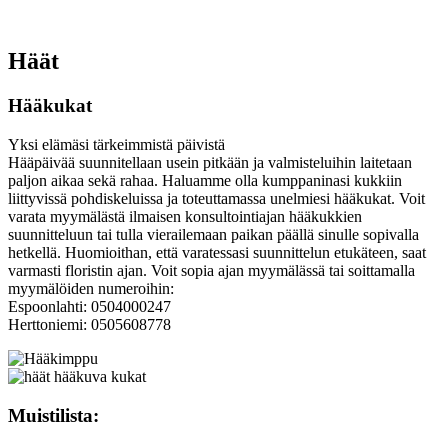
Häät
Hääkukat
Yksi elämäsi tärkeimmistä päivistä
Hääpäivää suunnitellaan usein pitkään ja valmisteluihin laitetaan
paljon aikaa sekä rahaa. Haluamme olla kumppaninasi kukkiin
liittyvissä pohdiskeluissa ja toteuttamassa unelmiesi hääkukat. Voit
varata myymälästä ilmaisen konsultointiajan hääkukkien
suunnitteluun tai tulla vierailemaan paikan päällä sinulle sopivalla
hetkellä. Huomioithan, että varatessasi suunnittelun etukäteen, saat
varmasti floristin ajan. Voit sopia ajan myymälässä tai soittamalla
myymälöiden numeroihin:
Espoonlahti: 0504000247
Herttoniemi: 0505608778
Muistilista: