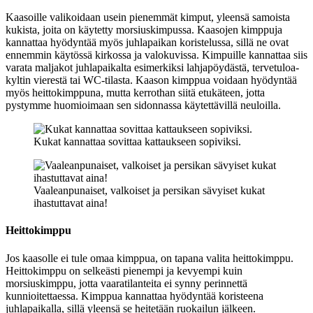
Kaasoille valikoidaan usein pienemmät kimput, yleensä samoista
kukista, joita on käytetty morsiuskimpussa. Kaasojen kimppuja
kannattaa hyödyntää myös juhlapaikan koristelussa, sillä ne ovat
ennemmin käytössä kirkossa ja valokuvissa. Kimpuille kannattaa siis
varata maljakot juhlapaikalta esimerkiksi lahjapöydästä, tervetuloa-
kyltin vierestä tai WC-tilasta. Kaason kimppua voidaan hyödyntää
myös heittokimppuna, mutta kerrothan siitä etukäteen, jotta
pystymme huomioimaan sen sidonnassa käytettävillä neuloilla.
Kukat kannattaa sovittaa kattaukseen sopiviksi.
Vaaleanpunaiset, valkoiset ja persikan sävyiset kukat
ihastuttavat aina!
Heittokimppu
Jos kaasolle ei tule omaa kimppua, on tapana valita heittokimppu.
Heittokimppu on selkeästi pienempi ja kevyempi kuin
morsiuskimppu, jotta vaaratilanteita ei synny perinnettä
kunnioitettaessa. Kimppua kannattaa hyödyntää koristeena
juhlapaikalla, sillä yleensä se heitetään ruokailun jälkeen.