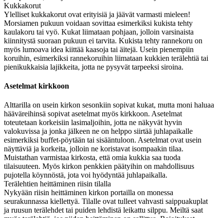
Kukkakorut
Ylelliset kukkakorut ovat erityisiä ja jäävät varmasti mieleen!
Morsiamen pukuun voidaan sovittaa esimerkiksi kukista tehty
kaulakoru tai vyö. Kukat liimataan pohjaan, jolloin varsinaista
kiinnitystä suoraan pukuun ei tarvita. Kukista tehty rannekoru on
myös lumoava idea kiittää kaasoja tai äitejä. Usein pienempiin
koruihin, esimerkiksi rannekoruihin liimataan kukkien terälehtiä tai
pienikukkaisia lajikkeita, jotta ne pysyvät tarpeeksi siroina.
Asetelmat kirkkoon
Alttarilla on usein kirkon sesonkiin sopivat kukat, mutta moni haluaa
hääväreihinsä sopivat asetelmat myös kirkkoon. Asetelmat
toteutetaan korkeisiin lasimaljoihin, jotta ne näkyvät hyvin
valokuvissa ja jonka jälkeen ne on helppo siirtää juhlapaikalle
esimerkiksi buffet-pöytään tai sisääntuloon. Asetelmat ovat usein
näyttäviä ja korkeita, jolloin ne koristavat isompaakin tilaa.
Muistathan varmistaa kirkosta, että omia kukkia saa tuoda
tilaisuuteen. Myös kirkon penkkien päätyihin on mahdollisuus
pujotella köynnöstä, jota voi hyödyntää juhlapaikalla.
Terälehtien heittäminen riisin tilalla
Nykyään riisin heittäminen kirkon portailla on monessa
seurakunnassa kiellettyä. Tilalle ovat tulleet vahvasti saippuakuplat
ja ruusun terälehdet tai puiden lehdistä leikattu silppu. Meiltä saat