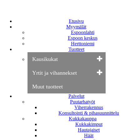
Etusivu
Myymälät
Espoonlahti
Espoon keskus
Herttoniemi
Tuotteet
Kausikukat
Yrtit ja vihannekset
Muut tuotteet
Palvelut
Puutarhatyöt
Viherrakennus
Konsultointi & pihasuunnittelu
Kukkakauppa
Kukkakimput
Hautajaiset
Häät