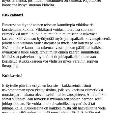
myös terälehtiä, jos niiden heittäminen on sallittua. Rajoitukset
kannattaa kysyä suoraan kirkolta.
Kukkakaari
Pinterest on täynnä toinen toistaan kauniimpia vihkikaaria
koristeltuina kukilla. Vihkikaari voidaan toteuttaa suoraan
esimerkiksi metalliputkiin tai muuhun rautaiseen ja tukevaan
kaareen. Sitä voidaan hyödyntää myös juhlapaikalla kuvauspisteenä,
jolloin sille valitaan tuulensuojaisa ja mielellään katettu paikka.
Sisätiloihin se kannattaa rakentaa vasta paikan päällä tai kaikista
oviaukoista tulee saada tarkat mitat ennen kaaren suunnittelua.
Meiltä saat palveluna myös floristit juhlapaikalle hoitamaan
koristelut. Kukkakaareen voi yhdistää myös väreihin sopivia
ilmapalloja.
Kukkaseinä
Erityiselle päivälle erityinen koriste – kukkaseinä. Tämä
uskomattoman upea yksityiskohta, jolla voi koristaa esimerkiksi
morsiusparin takana olevan seinän tai kuvauspisteen. Aina uniikit
seinät suunnitellaan toiveidesi mukaan sen sopien harmonisesti
juhlapaikkaan. Ne voidaan tehdä valmiiksi myymälässä tai
juhlapaikalla. Kukkaseinä on kaikkea mistä olit haaveillut ja vielä
enemmän, siitä puhutaan vielä vuosienkin päästä. Seinään voi