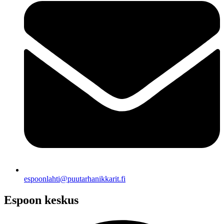
espoonlahti@puutarhanikkarit.fi
Espoon keskus