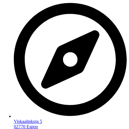
Viskaalinkuja 5
02770 Espoo