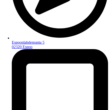
Espoonlahdenranta 5
02320 Espoo