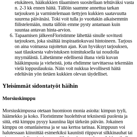
etukäteen, hääkukkien tilaaminen suositellaan tehtäväksi vasta
n. 2-3 kk ennen häitä. Tällöin saamme annettua tarkan
tarjouksen ja varmistelemaan tiettyjen kukkien saatavuutta
suurena päivänäsi. Toki voit tulla jo vuottakin aikaisemmin
fiilistelemään, mutta tällöin emme pysty antamaan kuin
suuntaa antavan hinta-arvion.
Tapaamisen jälkeenFloristimme lähettää sinulle sovitusti
tarjouksen, joka sisältää inspiraatiokuvasi hintoineen. Tarjous
on aina voimassa rajoitetun ajan. Kun hyväksyt tarjouksen,
saat tilauksesta vahvistuksen toimituksella tai noudolla
myymälästä. Lähetämme edellisenä iltana vielä kuvan
hääkimpusta ja vieheistä, jotta ehdimme tarvittaessa tekemään
vielä loppusilauksia. Näin voit nukkua levollisesti häitä
edeltävän yön tietäen kukkien olevan täydelliset.
Yleisimmät sidontatyöt häihin
Morsiuskimppu
Morsiuskimpussa otetaan huomioon monia asioita: kimpun tyyli,
häämekko ja koko. Floristimme huolehtivat teknisestä puolesta ja
siitä, että kimppu pysyy kauniina läpi tärkeän päivän. Jokainen
kimppu on omanlaisensa ja se saa kertoa tarinaa. Kimppuun voi
halutessaan kiinnittää esimerkiksi kauniisti riippuvat silkkinauhat tai