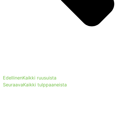
Edellinen
Kaikki ruusuista
Seuraava
Kaikki tulppaaneista