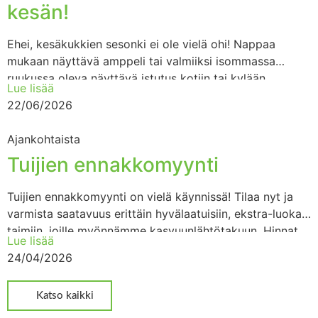
kesän!
Ehei, kesäkukkien sesonki ei ole vielä ohi! Nappaa
mukaan näyttävä amppeli tai valmiiksi isommassa
ruukussa oleva näyttävä istutus kotiin tai kylään.
Lue lisää
Saamme tuoreita kukkia useamman
22/06/2026
Ajankohtaista
Tuijien ennakkomyynti
Tuijien ennakkomyynti on vielä käynnissä! Tilaa nyt ja
varmista saatavuus erittäin hyvälaatuisiin, ekstra-luokan
taimiin, joille myönnämme kasvuunlähtötakuun. Hinnat
Lue lisää
ovat paakkutaimien hintoja. Tarjoushinnat ovat
24/04/2026
voimassa niin
Katso kaikki