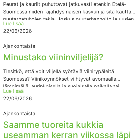
Peurat ja kauriit puhuttavat jatkuvasti etenkin Etelä-
Suomessa niiden räjähdysmäisen kasvun ja sitä kautta
puutarhatuhojen takia. Joskus puutarhanhoito ja uusien
Lue lisää
kasvien istuttaminen saattaa tuntua jopa turhalta,
22/06/2026
Ajankohtaista
Minustako viininviljelijä?
Tiesitkö, että voit viljellä syötäviä viinirypäleitä
Suomessa? Viiniköynnökset viihtyvät avomaalla
lämpimällä, aurinkoisella ja suojaisalla paikalla tai
Lue lisää
vaihtoehtoisesti kasvihuoneessa. Pihan eteläpuoli on
22/06/2026
hyvä valinta, jotta köynnös
Ajankohtaista
Saamme tuoreita kukkia
useamman kerran viikossa läpi