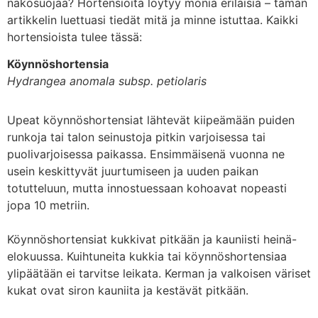
näkösuojaa? Hortensioita löytyy monia erilaisia – tämän
artikkelin luettuasi tiedät mitä ja minne istuttaa. Kaikki
hortensioista tulee tässä:
Köynnöshortensia
Hydrangea anomala
subsp. petiolaris
Upeat köynnöshortensiat lähtevät kiipeämään puiden
runkoja tai talon seinustoja pitkin varjoisessa tai
puolivarjoisessa paikassa. Ensimmäisenä vuonna ne
usein keskittyvät juurtumiseen ja uuden paikan
totutteluun, mutta innostuessaan kohoavat nopeasti
jopa 10 metriin.
Köynnöshortensiat kukkivat pitkään ja kauniisti heinä-
elokuussa. Kuihtuneita kukkia tai köynnöshortensiaa
ylipäätään ei tarvitse leikata. Kerman ja valkoisen väriset
kukat ovat siron kauniita ja kestävät pitkään.