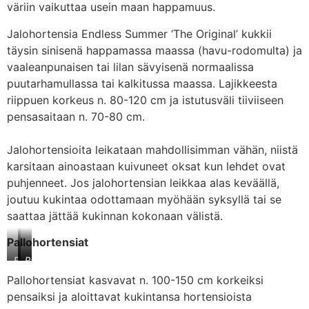
Original’
Original’
Original’
väriin vaikuttaa usein maan happamuus.
Jalohortensia Endless Summer ‘The Original’ kukkii
täysin sinisenä happamassa maassa (havu-rodomulta) ja
vaaleanpunaisen tai lilan sävyisenä normaalissa
puutarhamullassa tai kalkitussa maassa. Lajikkeesta
riippuen korkeus n. 80-120 cm ja istutusväli tiiviiseen
pensasaitaan n. 70-80 cm.
Jalohortensioita leikataan mahdollisimman vähän, niistä
karsitaan ainoastaan kuivuneet oksat kun lehdet ovat
puhjenneet. Jos jalohortensian leikkaa alas keväällä,
joutuu kukintaa odottamaan myöhään syksyllä tai se
saattaa jättää kukinnan kokonaan välistä.
Pallohortensiat
Pallohortensia
Pallohortensia
Pallohortensia
‘Annabelle’
‘Sweet
‘Strong
Pallohortensiat kasvavat n. 100-150 cm korkeiksi
Annabelle’
Annabelle’
pensaiksi ja aloittavat kukintansa hortensioista