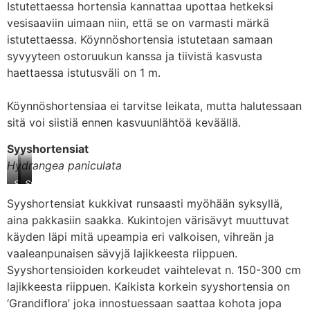
Istutettaessa hortensia kannattaa upottaa hetkeksi
vesisaaviin uimaan niin, että se on varmasti märkä
istutettaessa. Köynnöshortensia istutetaan samaan
syvyyteen ostoruukun kanssa ja tiivistä kasvusta
haettaessa istutusväli on 1 m.
Köynnöshortensiaa ei tarvitse leikata, mutta halutessaan
sitä voi siistiä ennen kasvuunlähtöä keväällä.
Syyshortensiat
Hydrangea paniculata
Syyshortensia
Syyshortensia
Syyshortensia
‘Sundae
‘Sundae
‘Sundae
Syyshortensiat kukkivat runsaasti myöhään syksyllä,
Fraise’
Fraise’
Fraise’
aina pakkasiin saakka. Kukintojen värisävyt muuttuvat
kukinnon
kukinnon
kukinnon
alussa
keskivaiheilla
loppupuolella
käyden läpi mitä upeampia eri valkoisen, vihreän ja
vaaleanpunaisen sävyjä lajikkeesta riippuen.
Syyshortensioiden korkeudet vaihtelevat n. 150-300 cm
lajikkeesta riippuen. Kaikista korkein syyshortensia on
‘Grandiflora’ joka innostuessaan saattaa kohota jopa