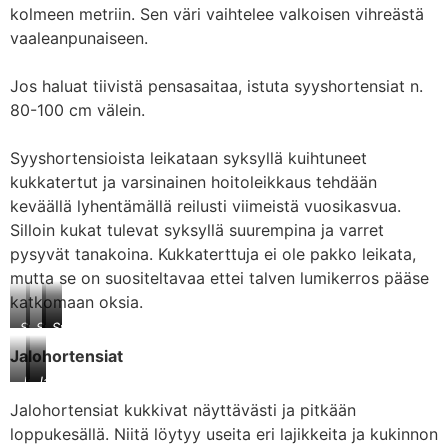
kolmeen metriin. Sen väri vaihtelee valkoisen vihreästä
vaaleanpunaiseen.
Jos haluat tiivistä pensasaitaa, istuta syyshortensiat n.
80-100 cm välein.
Syyshortensioista leikataan syksyllä kuihtuneet
kukkatertut ja varsinainen hoitoleikkaus tehdään
keväällä lyhentämällä reilusti viimeistä vuosikasvua.
Silloin kukat tulevat syksyllä suurempina ja varret
pysyvät tanakoina. Kukkaterttuja ei ole pakko leikata,
mutta se on suositeltavaa ettei talven lumikerros pääse
katkomaan oksia.
Syyshortensia
Syyshortensia
Syyshortensia
Syyshortensia
‘Limelight’
‘Pinky
‘Silver
‘Vanille
Jalohortensiat
Winky’
Dollar’
Fraise’
Jalohortensia
Jalohortensia
Jalohortensia
‘Endless
‘Endless
‘Endless
Jalohortensiat kukkivat näyttävästi ja pitkään
Summer
Summer
Summer
loppukesällä. Niitä löytyy useita eri lajikkeita ja kukinnon
The
The
The