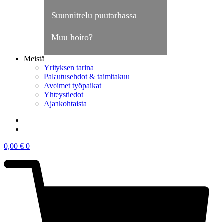
Suunnittelu puutarhassa
Muu hoito?
Meistä
Yrityksen tarina
Palautusehdot & taimitakuu
Avoimet työpaikat
Yhteystiedot
Ajankohtaista
0,00
€
0