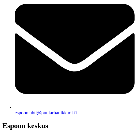
espoonlahti@puutarhanikkarit.fi
Espoon keskus