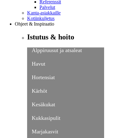
Referenssit
Palvelut
Kanta-asiakkaille
Kotiinkuljetus
Ohjeet & Inspiraatio
Istutus & hoito
Alppiruusut ja atsaleat
Havut
Hortensiat
Kärhöt
Kesäkukat
Kukkasipulit
Marjakasvit