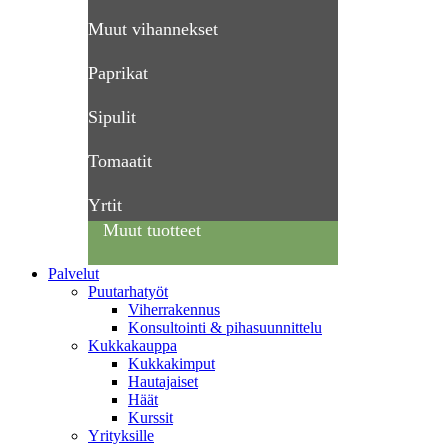
Muut vihannekset
Paprikat
Sipulit
Tomaatit
Yrtit
Muut tuotteet
Palvelut
Puutarhatyöt
Viherrakennus
Konsultointi & pihasuunnittelu
Kukkakauppa
Kukkakimput
Hautajaiset
Häät
Kurssit
Yrityksille