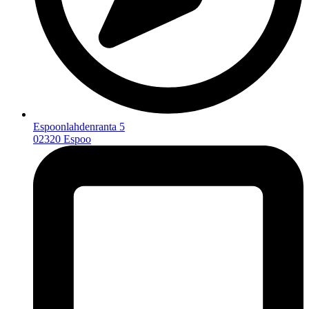
Espoonlahdenranta 5
02320 Espoo