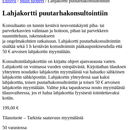
Etusivu
/
Muut tuotteet
/ Lahjakortti puutarhakonsultointiin
Lahjakortti puutarhakonsultointiin
Konsultaatio on tunnin kestävä neuvontakäynti piha- tai
parvekekasvien valintaan ja hoitoon, pihan tai parvekkeen
suunnitteluun, rakennukseen
ja ongelmakohtien ratkaisuun. Lahjakortti puutarhakonsultointiin
sisältää sekä 1 h kestävän konsultoinnin pääkaupunkiseudulla että
50 € arvoisen lahjakortin myymälään.
Konsultointilahjakorttiin on kirjattu ohjeet ajanvarausta varten.
Lahjakortti on voimassa vuoden ostopäivästä. Kirjoitathan tilauksen
yhteyteen noudatko lahjakortin myymälästä vai haluatko sähköisen
lahjakortin sähköpostiin. Lahjakortin yhteydessä saat kaksi
lahjakorttia, toisen puutarhakonsultointiin ja toisen 50 € arvoisen
lahjakortin myymälään. Valitse joka tapauksessa nouto myymälästä
tilausvaiheessa, jos et halua lahjakorttia fyysisesti toimitettavaksi
kotiin.
199,00
€
Tilaustuote – Tarkista saatavuus myymälästä
50 varastossa