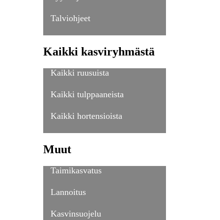
Talviohjeet
Kaikki kasviryhmästä
Kaikki ruusuista
Kaikki tulppaaneista
Kaikki hortensioista
Muut
Taimikasvatus
Lannoitus
Kasvinsuojelu