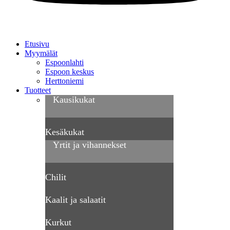
Etusivu
Myymälät
Espoonlahti
Espoon keskus
Herttoniemi
Tuotteet
Kausikukat
Kesäkukat
Yrtit ja vihannekset
Chilit
Kaalit ja salaatit
Kurkut