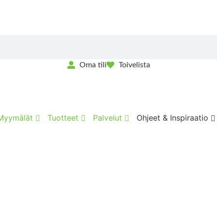
Oma tili
Toivelista
Myymälät
Tuotteet
Palvelut
Ohjeet & Inspiraatio